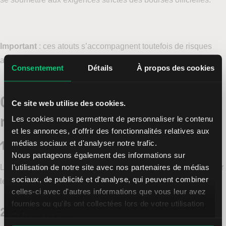
Important
: ces atouts s’accompagnent toutefois de risques
accrus dus au manque de transparence et de régulation.
Consentement
Détails
À propos des cookies
Quels sont les principaux
Ce site web utilise des cookies.
risques ?
Les cookies nous permettent de personnaliser le contenu
et les annonces, d'offrir des fonctionnalités relatives aux
1. Transparence limitée
médias sociaux et d'analyser notre trafic.
Nous partageons également des informations sur
l'utilisation de notre site avec nos partenaires de médias
Les émetteurs OTC n’ont souvent aucune obligation de publier
sociaux, de publicité et d'analyse, qui peuvent combiner
leurs données financières.
celles-ci avec d'autres informations que vous leur avez
fournies ou qu'ils ont collectées lors de votre utilisation
2. Faible liquidité
de leurs services.