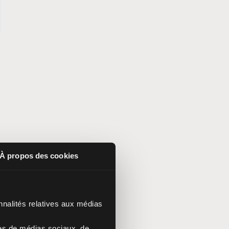
À propos des cookies
nnalités relatives aux médias
res de médias sociaux, de