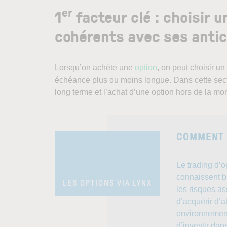
er
1
facteur clé : choisir 
cohérents avec ses antic
Lorsqu’on achète une
option
, on peut choisir u
échéance plus ou moins longue. Dans cette sec
long terme et l’achat d’une option hors de la mo
COMMENT N
Le trading d’o
connaissent b
LES OPTIONS VIA LYNX
les risques as
d’acquérir d’a
environnement
d’investir dan