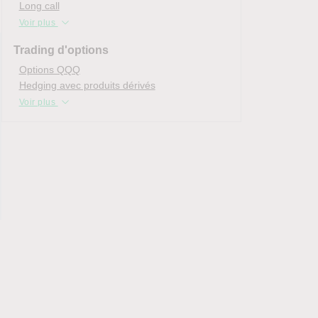
Long call
Voir plus
Trading d'options
Options QQQ
Hedging avec produits dérivés
Voir plus