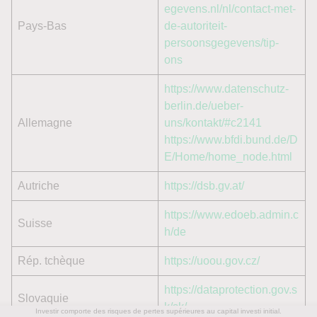
egevens.nl/nl/contact-met-
Pays-Bas
de-autoriteit-
persoonsgegevens/tip-
ons
https://www.datenschutz-
berlin.de/ueber-
Allemagne
uns/kontakt/#c2141
https://www.bfdi.bund.de/D
E/Home/home_node.html
Autriche
https://dsb.gv.at/
https://www.edoeb.admin.c
Suisse
h/de
Rép. tchèque
https://uoou.gov.cz/
https://dataprotection.gov.s
Slovaquie
k/sk/
Investir comporte des risques de pertes supérieures au capital investi initial.