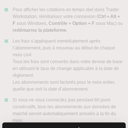
Pour afficher les cotations en temps réel dans Trader
Workstation, réinitialisez votre connexion (
Ctrl + Alt +
F
sous Windows,
Contrôle + Option + F
sous Mac) ou
redémarrez la plateforme
.
Les frais s’appliquent immédiatement après
l’abonnement, puis à nouveau au début de chaque
mois civil.
Tous les frais sont convertis dans votre devise de base
en utilisant le taux de change applicable à la date de
règlement.
Les abonnements sont facturés pour le mois entier,
quelle que soit la date d’abonnement.
Si vous ne vous connectez pas pendant 60 jours
consécutifs, tous les abonnements aux données de
marché seront automatiquement annulés à la fin du
mois.