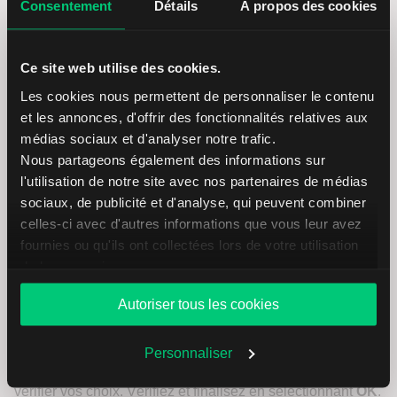
Consentement
Détails
À propos des cookies
Se désabonner des données
de marché
Ce site web utilise des cookies.
Les cookies nous permettent de personnaliser le contenu
Dans les
paramètres
, accédez à
Abonnements aux
et les annonces, d'offrir des fonctionnalités relatives aux
données de marché
pour afficher vos abonnements
médias sociaux et d'analyser notre trafic.
actuels.
Nous partageons également des informations sur
l'utilisation de notre site avec nos partenaires de médias
Pour annuler des forfaits,
cliquez sur l’icône ⚙️
dans la
sociaux, de publicité et d'analyse, qui peuvent combiner
section
Abonnements
. Vous obtiendrez alors un aperçu
celles-ci avec d'autres informations que vous leur avez
des différentes régions de trading et des forfaits de
fournies ou qu'ils ont collectées lors de votre utilisation
données de marché disponibles.
Sélectionnez la région
de leurs services.
souhaitée
, puis choisissez les forfaits auxquels vous
Autoriser tous les cookies
souhaitez vous désabonner en décochant les cases
correspondantes.
Personnaliser
Une fois les cases décochées, cliquez sur
Continuer
pour
vérifier vos choix. Vérifiez et finalisez en sélectionnant
OK
.