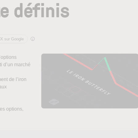
te définis
NX sur Google
’options
rti d’un marché
ent de l’iron
paux
es options,