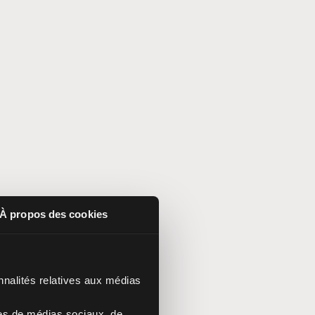
À propos des cookies
nnalités relatives aux médias
res de médias sociaux, de