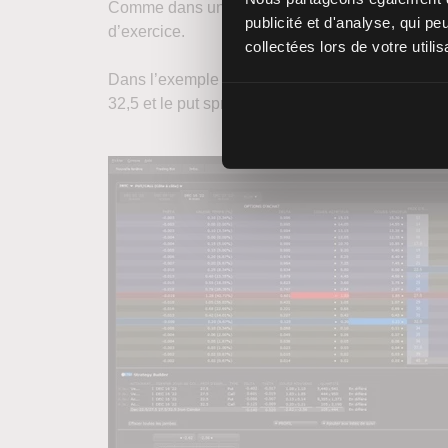
Comme dans un
butterfly spread
, les options ve
publicité et d'analyse, qui p
d’exercice.
collectées lors de votre utili
Dans l’exemple illustré par la chaîne d’options ci
32,5 et le put spread avec les strikes 27,5 et 22,