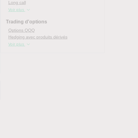
Long call
Voir plus
Trading d'options
Options QQQ
Hedging avec produits dérivés
Voir plus