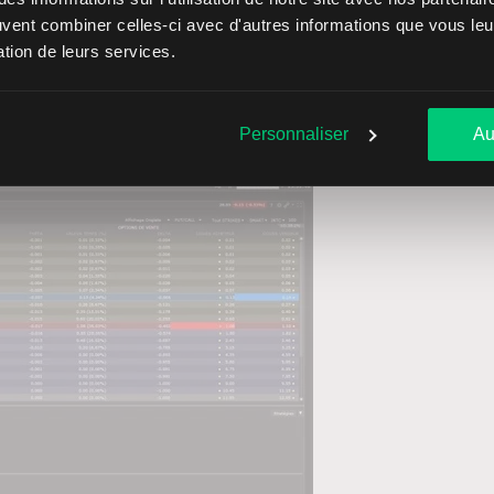
ndues (le call short et le put short) partagent le même prix
euvent combiner celles-ci avec d'autres informations que vous leur
sation de leurs services.
-dessous, le call spread est construit avec les strikes 27,5 et
5.
Personnaliser
Au