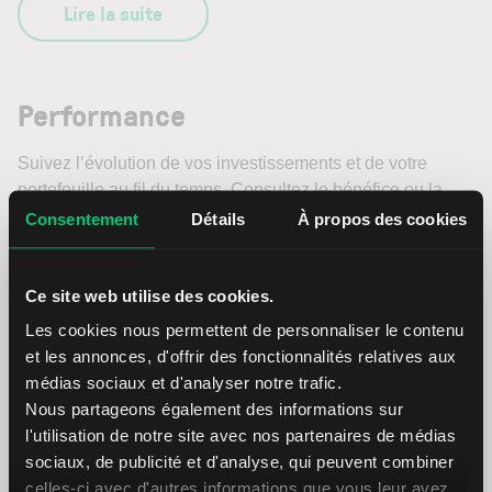
Lire la suite
Performance
Suivez l’évolution de vos investissements et de votre
portefeuille au fil du temps. Consultez le bénéfice ou la
perte moyen(ne) par transaction et analysez les classes
Consentement
Détails
À propos des cookies
d’actifs les plus performantes, sur la base des données
historiques.
Ce site web utilise des cookies.
La section Performance de LYNX+ vous fournit des
Les cookies nous permettent de personnaliser le contenu
statistiques détaillées, des tendances historiques et la
et les annonces, d'offrir des fonctionnalités relatives aux
valeur de vos comptes pour vous aider à analyser votre
médias sociaux et d'analyser notre trafic.
portefeuille.
Nous partageons également des informations sur
l'utilisation de notre site avec nos partenaires de médias
sociaux, de publicité et d'analyse, qui peuvent combiner
Lire la suite
celles-ci avec d'autres informations que vous leur avez