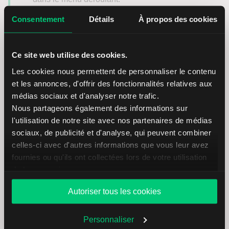
Consentement
Détails
À propos des cookies
Exercer des options depuis
Ce site web utilise des cookies.
l’application mobile LYNX
Les cookies nous permettent de personnaliser le contenu
Trading
et les annonces, d'offrir des fonctionnalités relatives aux
médias sociaux et d'analyser notre trafic.
Nous partageons également des informations sur
Pour exercer une position sur options à l’aide de
l'utilisation de notre site avec nos partenaires de médias
l’application mobile, accédez à l’onglet
Portefeuille
et
sociaux, de publicité et d'analyse, qui peuvent combiner
sélectionnez
Options
. Appuyez ensuite sur la
position
celles-ci avec d'autres informations que vous leur avez
longue sur options
que vous souhaitez exercer et
fournies ou qu'ils ont collectées lors de votre utilisation
choisissez
Exercer l’option
.
de leurs services.
Si votre position comprend plusieurs contrats d’options,
Autoriser tous les cookies
vous serez invité à saisir le nombre de contrats que vous
souhaitez exercer. Après avoir confirmé votre sélection,
Personnaliser
appuyez sur
Soumettre l’instruction
pour continuer.