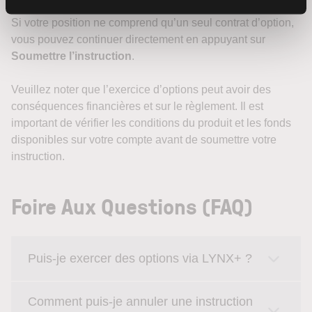
Si votre position ne comprend qu’un seul contrat d’option,
vous pouvez continuer directement en appuyant sur
Soumettre l’instruction
.
Veuillez noter que l’exercice d’options peut avoir des
conséquences financières et sur le règlement. Il est
important de vérifier les conditions du produit et les fonds
disponibles sur votre compte avant de soumettre votre
instruction.
Foire Aux Questions (FAQ)
Puis-je exercer des options via LYNX+ ?
Comment puis-je annuler une instruction