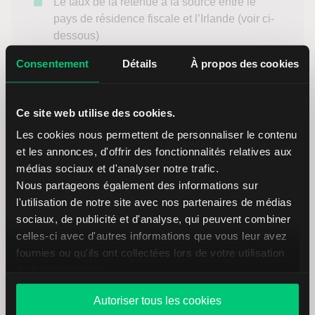
Le taux de la retenue à la source entre le
pays de résidence fiscale et l’Irlande (voir ci-
dessous)
Signature
Consentement
Détails
À propos des cookies
Date
Ce site web utilise des cookies.
Qualité du signataire : indiquer
Account
Holder (Titulaire du compte)
Les cookies nous permettent de personnaliser le contenu
et les annonces, d'offrir des fonctionnalités relatives aux
Important :
médias sociaux et d'analyser notre trafic.
LYNX n’est pas responsable de la création ni de la
Nous partageons également des informations sur
l'utilisation de notre site avec nos partenaires de médias
gestion de cette procédure et n’a aucune obligation
sociaux, de publicité et d'analyse, qui peuvent combiner
légale quant aux informations fournies. LYNX se
celles-ci avec d'autres informations que vous leur avez
contente de relayer les exigences établies par
fournies ou qu'ils ont collectées lors de votre utilisation
Interactive Brokers (IB). Les informations
de leurs services.
présentées ici sont issues du site web d’IB et
traduites par LYNX. En cas de divergence, la
Autoriser tous les cookies
version anglaise
prévaut. Les informations peuvent