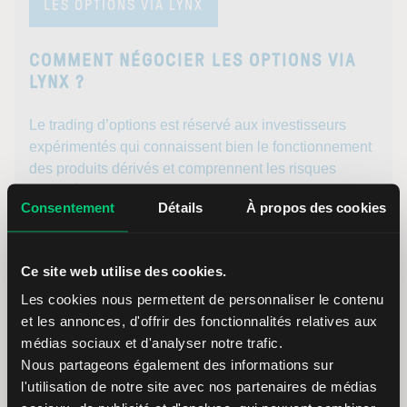
LES OPTIONS VIA LYNX
COMMENT NÉGOCIER LES OPTIONS VIA
LYNX ?
Le trading d’options est réservé aux investisseurs
expérimentés qui connaissent bien le fonctionnement
des produits dérivés et comprennent les risques
associés. Pour les investisseurs novices, il est
Consentement
Détails
À propos des cookies
conseillé d’acquérir d’abord plus de connaissances et
éventuellement d’utiliser un environnement de trading
simulé. Lorsqu’un investisseur décide d’utiliser LYNX,
Ce site web utilise des cookies.
il doit passer un test d’adéquation avant d’être
Les cookies nous permettent de personnaliser le contenu
autorisé à négocier des options.
et les annonces, d'offrir des fonctionnalités relatives aux
médias sociaux et d'analyser notre trafic.
Nous partageons également des informations sur
l'utilisation de notre site avec nos partenaires de médias
Seuil de rentabilité