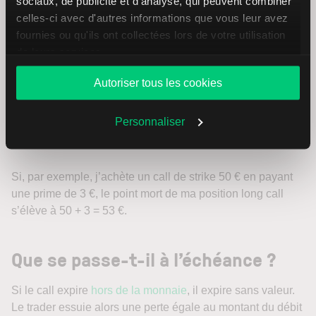
sociaux, de publicité et d'analyse, qui peuvent combiner
celles-ci avec d'autres informations que vous leur avez
Le seuil de rentabilité d’une position sur option correspond
fournies ou qu'ils ont collectées lors de votre utilisation
au niveau du prix du sous-jacent à partir duquel la
de leurs services.
stratégie commence à générer un gain net (hors frais). Il
n’y a qu’un seul seuil de rentabilité dans le cas du long
Autoriser tous les cookies
call. Pour calculer ce seuil, on peut utiliser la formule
suivante :
Personnaliser
Point mort = prix d’exercice + prime
Si, par exemple, j’achète un call de strike 50 € en payant
une prime de 3 €, le point mort de ma position long call
s’élève à 50 + 3 = 53 €.
Que se passe-t-il à l’échéance ?
Si le call expire
hors de la monnaie
, il expire sans valeur.
Le trader essuie alors une perte égale au montant du débit