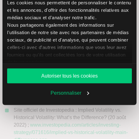
plateforme de trading
TWS. Vous disposez de
Les cookies nous permettent de personnaliser le contenu
nombreux
outils de trading
et avez accès à presque tous
et les annonces, d'offrir des fonctionnalités relatives aux
les marchés à terme du monde. Découvrez l’offre de LYNX
médias sociaux et d'analyser notre trafic.
:
Nous partageons également des informations sur
l'utilisation de notre site avec nos partenaires de médias
sociaux, de publicité et d'analyse, qui peuvent combiner
Investir via LYNX
celles-ci avec d'autres informations que vous leur avez
fournies ou qu'ils ont collectées lors de votre utilisation
de leurs services.
Sources
Autoriser tous les cookies
Natenberg, Sheldon :
Option Volatility and Pricing
Advanced Trading Strategies and Techniques
,
Personnaliser
chapitre 20 : « Volatility Revisited »
Site officiel de Investopedia : Implied Volatility vs.
Historical Volatility: What’s the Difference? (20 août
2022) ;
www.investopedia.com/articles/investing-
strategy/071616/implied-vs-historical-volatility-main-