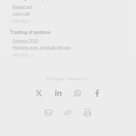
Naked put
Long call
Voir plus
Trading d'options
Options QQQ
Hedging avec produits dérivés
Voir plus
Partagez maintenant :