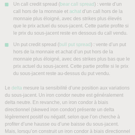
Un call credit spread (
bear call spread
) : vente d’un
call hors de la monnaie et
achat
d’un call hors de la
monnaie plus éloigné, avec des strikes plus élevés
que le prix actuel du sous-jacent. Cette partie profite si
le prix du sous-jacent reste en dessous du call vendu.
Un put credit spread (
bull put spread
) : vente d’un put
hors de la monnaie et achat d’un put hors de la
monnaie plus éloigné, avec des strikes plus bas que le
prix actuel du sous-jacent. Cette partie profite si le prix
du sous-jacent reste au-dessus du put vendu.
Le
delta
mesure la sensibilité d’une position aux variations
du sous-jacent. Un iron condor neutre est généralement
delta neutre. En revanche, un iron condor à biais
directionnel (skewed iron condor) présente un delta
légèrement positif ou négatif, selon que l’on cherche à
profiter d’une hausse ou d’une baisse du sous-jacent.
Mais, lorsqu’on construit un iron condor à biais directionnel