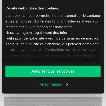
peut faire en sorte que le call spread soit plus près des
Ce site web utilise des cookies.
strikes à la monnaie que le put spread. Dans l’image ci-
dessus, on voit que le call spread est plus près de la
Les cookies nous permettent de personnaliser le contenu
monnaie, puisque le short call présente un delta égal à
et les annonces, d'offrir des fonctionnalités relatives aux
0,505. Le
short put
, en revanche, présente un delta moins
médias sociaux et d'analyser notre trafic.
élevé en valeur absolue (0,298).
Nous partageons également des informations sur
l'utilisation de notre site avec nos partenaires de médias
sociaux, de publicité et d'analyse, qui peuvent combiner
Pourquoi utiliser un iron condor
celles-ci avec d'autres informations que vous leur avez
directionnel ?
fournies ou qu'ils ont collectées lors de votre utilisation
de leurs services.
La stratégie du iron condor neutre est populaire parmi les
Autoriser tous les cookies
traders qui anticipent un marché calme pendant la vie des
options
. Cette stratégie peut également être utilisée
lorsqu’on anticipe une légère hausse ou un léger recul du
Personnaliser
prix du sous-jacent.