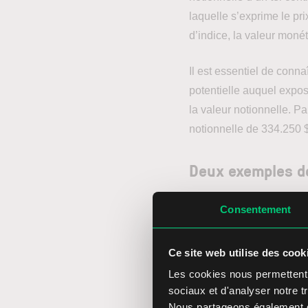
laquelle s’exprime le pri
d’indice, la valeur monéta
Il est essentiel de connaî
potentielle auquel expos
la valeur notionnelle. P
notionnelle de 334.250 $
Deux exemples de
Consentement
Le contrat à terme sur l
montre l’image ci-dessous
1000 x 64 = 64.000 $.
Ce site web utilise des cook
Les cookies nous permettent d
sociaux et d'analyser notre tr
Nous partageons également de