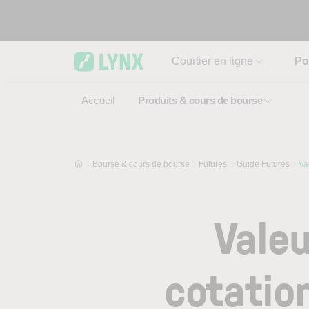
Skip to main content
Courtier en ligne
Po
Accueil
Produits & cours de bourse
Bourse & cours de bourse
Futures
Guide Futures
Va
Valeu
cotatio