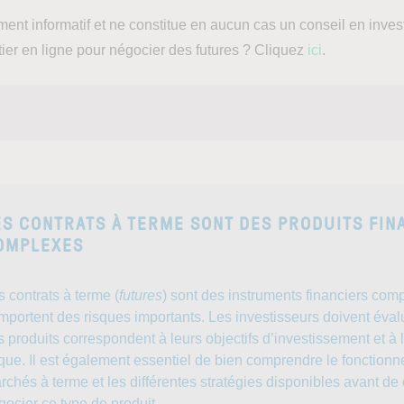
ement informatif et ne constitue en aucun cas un conseil en inve
tier en ligne pour négocier des futures ? Cliquez
ici
.
ES CONTRATS À TERME SONT DES PRODUITS FIN
OMPLEXES
s contrats à terme (
futures
) sont des instruments financiers com
mportent des risques importants. Les investisseurs doivent éval
s produits correspondent à leurs objectifs d’investissement et à 
sque. Il est également essentiel de bien comprendre le fonction
rchés à terme et les différentes stratégies disponibles avant 
gocier ce type de produit.