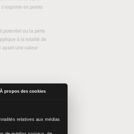
ix s’exprime en points
t potentiel ou la perte
plique à la totalité de
0
ayant une valeur
À propos des cookies
1000 barils, comme le
otionnelle s’élève à
nnalités relatives aux médias
res de médias sociaux, de