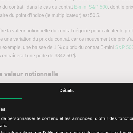
x du contrat : dans le cas du contrat
E-mini S&P 500
, dont le pr
ire du point d’indice (le multiplicateur) est 50 $.
tre la valeur notionnelle du contrat négocié pour calculer le profi
e une variation du prix du contrat, car ce mouvement de prix s’ap
ar exemple, une baisse de 1 % du prix du contrat E-mini
S&P 50
 entraînerait une perte de 3342,50 $.
 valeur notionnelle
Détails
e pétrole brut (symbole : CL) négocié sur le NYMEX représente 
. Si le prix actuel du contrat s’élève à 64 $ le baril, la valeur n
ies.
e personnaliser le contenu et les annonces, d'offrir des fonctio
afic.
s informations sur l'utilisation de notre site avec nos partenai