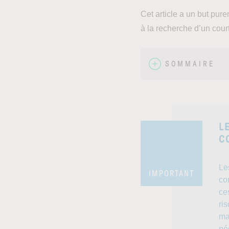
Cet article a un but pur
à la recherche d’un cour
SOMMAIRE
L
C
Le
IMPORTANT
co
ce
ri
ma
né