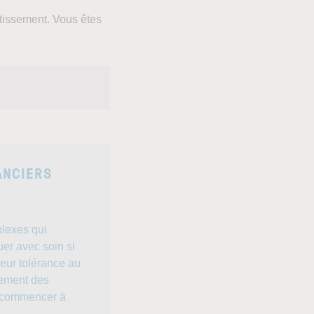
stissement. Vous êtes
ANCIERS
plexes qui
uer avec soin si
leur tolérance au
nement des
de commencer à