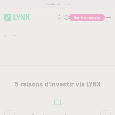
Skip to main content
Courtier en ligne
Ouvrir un compte
Recherche
Info
5 raisons d'investir via LYNX