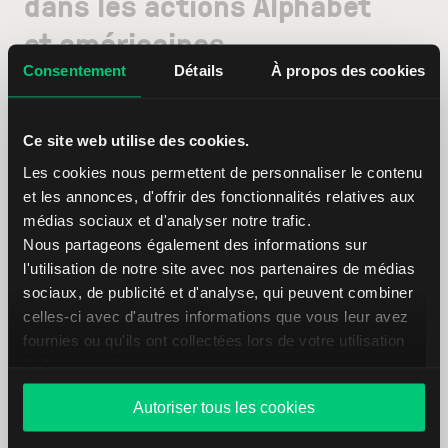
dans les actions Alphabet
et américaines
Consentement
Détails
À propos des cookies
Des possibilités de trading étendues, une excellente
plateforme de trading et un service professionnel.
Ce site web utilise des cookies.
Nous sommes dévoués pour votre réussite et votre
Les cookies nous permettent de personnaliser le contenu
satisfaction – voici comment fonctionne le courtage en
et les annonces, d'offrir des fonctionnalités relatives aux
ligne via LYNX. N’attendez plus !
médias sociaux et d'analyser notre trafic.
Nous partageons également des informations sur
Ouvrir un compte maintenant
l'utilisation de notre site avec nos partenaires de médias
sociaux, de publicité et d'analyse, qui peuvent combiner
celles-ci avec d'autres informations que vous leur avez
fournies ou qu'ils ont collectées lors de votre utilisation
de leurs services.
Des bourses et des marchés accessibles
Autoriser tous les cookies