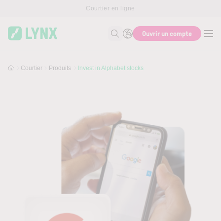
Skip to main content
Courtier en ligne
Ouvrir un compte
Recherche
Courtier
Produits
Invest in Alphabet stocks