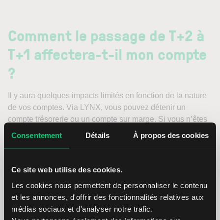
Comment le passage de T+2 à
T+1 affectera-t-il mon compte
?
Il y aura quelques impacts limités en fonction de la nature
de vos comptes. Via LYNX, vous pouvez détenir un
compte trésorerie ou un compte sur marge. Si vous n’êtes
pas sûr du type de compte que vous détenez via LYNX,
Consentement
Détails
À propos des cookies
vous trouverez des instructions supplémentaires ici :
Quel
type de compte ai-je ?
Ce site web utilise des cookies.
Compte trésorerie :
Les cookies nous permettent de personnaliser le contenu
et les annonces, d'offrir des fonctionnalités relatives aux
médias sociaux et d'analyser notre trafic.